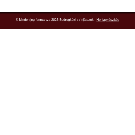
© Minden jog fenntartva 2026 Bodrogközi színjátszók |
Honlapkészítés