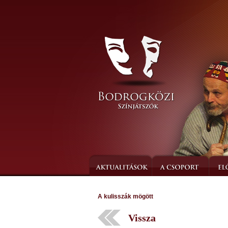
A kulisszák mögött
Vissza